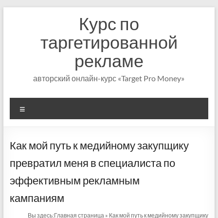
Перейти
Курс по
к
содержимому
таргетированной
рекламе
авторский онлайн-курс «Target Pro Money»
Меню
Как мой путь к медийному закупщику
превратил меня в специалиста по
эффективным рекламным
кампаниям
Вы здесь:
Главная страница
»
Как мой путь к медийному закупщику