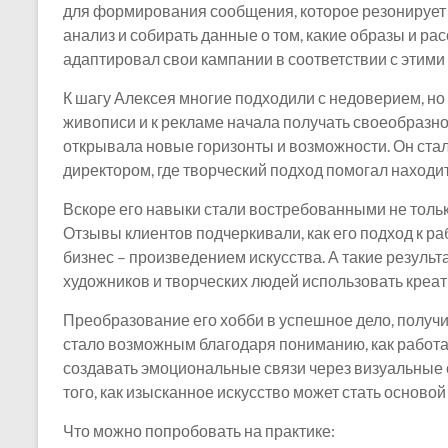
для формирования сообщения, которое резонирует 
анализ и собирать данные о том, какие образы и ра
адаптировал свои кампании в соответствии с этим
К шагу Алексея многие подходили с недоверием, но 
живописи и к рекламе начала получать своеобразн
открывала новые горизонты и возможности. Он стал
директором, где творческий подход помогал наход
Вскоре его навыки стали востребованными не только 
Отзывы клиентов подчеркивали, как его подход к ра
бизнес – произведением искусства. А такие резуль
художников и творческих людей использовать креат
Преобразование его хобби в успешное дело, получ
стало возможным благодаря пониманию, как работае
создавать эмоциональные связи через визуальные 
того, как изысканное искусство может стать осново
Что можно попробовать на практике: