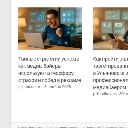
Тайные стратегии успеха:
Как пройти он
как медиа-байеры
таргетирован
используют атмосферу
в Ульяновске и
страхов и побед в рекламе
профессиона
prihodkokurs
6 ноября 2025
медиабаером
prihodkokurs
30 а
Copyright © 2026
Курс по таргетированной рекламе
. Все права защ