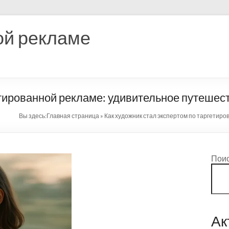
ой рекламе
етированной рекламе: удивительное путешес
Вы здесь:
Главная страница
»
Как художник стал экспертом по таргетир
Пои
Ак