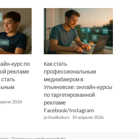
лайн‑курс по
Как стать
ной рекламе
профессиональным
 стать
медиабаером в
льным
Ульяновске: онлайн‑курсы
по таргетированной
преля 2026
рекламе
Facebook/Instagram
prihodkokurs
10 апреля 2026
ищены. Тема
Spacious
от ThemeGrill. На