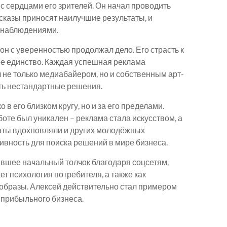
с сердцами его зрителей. Он начал проводить
ссказы приносят наилучшие результаты, и
и наблюдениями.
он с уверенностью продолжал дело. Его страсть к
ое единство. Каждая успешная реклама
 не только медиабайером, но и собственным арт-
ить нестандартные решения.
в его близком кругу, но и за его пределами.
боте был уникален – реклама стала искусством, а
таты вдохновляли и других молодёжных
ивность для поиска решений в мире бизнеса.
ившее начальный толчок благодаря соцсетям,
т психология потребителя, а также как
образы. Алексей действительно стал примером
й прибыльного бизнеса.