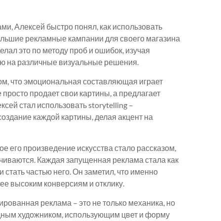
ми, Алексей быстро понял, как использовать
большие рекламные кампании для своего магазина
елал это по методу проб и ошибок, изучая
ию на различные визуальные решения.
том, что эмоциональная составляющая играет
е просто продает свои картины, а предлагает
сей стал использовать storytelling –
 создание каждой картины, делая акцент на
ое его произведение искусства стало рассказом,
рачиваются. Каждая запущенная реклама стала как
и стать частью него. Он заметил, что именно
ее высоким конверсиям и отклику.
ированная реклама – это не только механика, но
бодным художником, использующим цвет и форму