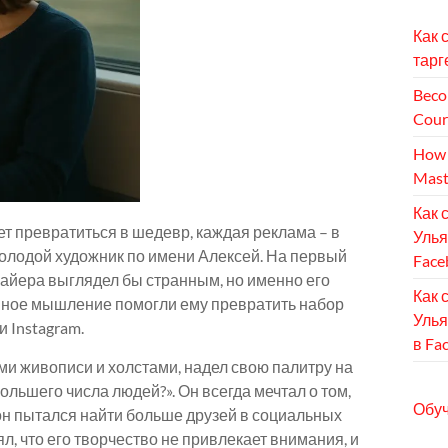
Как 
тарг
Beco
Cour
How 
Mast
Как 
т превратиться в шедевр, каждая реклама – в
Улья
молодой художник по имени Алексей. На первый
Face
байера выглядел бы странным, но именно его
Как 
вное мышление помогли ему превратить набор
Улья
 Instagram.
в Fa
ами живописи и холстами, надел свою палитру на
ольшего числа людей?». Он всегда мечтал о том,
Обуч
он пытался найти больше друзей в социальных
л, что его творчество не привлекает внимания, и