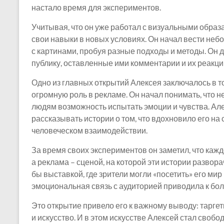
настало время для экспериментов.
Учитывая, что он уже работал с визуальными образа
свои навыки в новых условиях. Он начал вести не
с картинами, пробуя разные подходы и методы. Он д
публику, оставленные ими комментарии и их реакц
Одно из главных открытий Алексея заключалось в 
огромную роль в рекламе. Он начал понимать, что н
людям возможность испытать эмоции и чувства. Алек
рассказывать истории о том, что вдохновило его на
человеческом взаимодействии.
За время своих экспериментов он заметил, что кажд
а реклама – сценой, на которой эти истории разво
бы выставкой, где зрители могли «посетить» его мир 
эмоциональная связь с аудиторией приводила к бол
Это открытие привело его к важному выводу: таргет
и искусство. И в этом искусстве Алексей стал сво